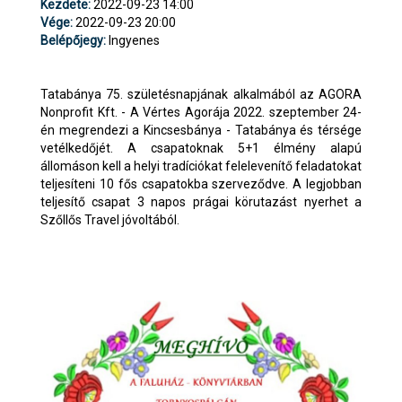
Kezdete:
2022-09-23 14:00
Vége:
2022-09-23 20:00
Belépőjegy:
Ingyenes
Tatabánya 75. születésnapjának alkalmából az AGORA
Nonprofit Kft. - A Vértes Agorája 2022. szeptember 24-
én megrendezi a Kincsesbánya - Tatabánya és térsége
vetélkedőjét. A csapatoknak 5+1 élmény alapú
állomáson kell a helyi tradíciókat felelevenítő feladatokat
teljesíteni 10 fős csapatokba szerveződve. A legjobban
teljesítő csapat 3 napos prágai körutazást nyerhet a
Szőllős Travel jóvoltából.