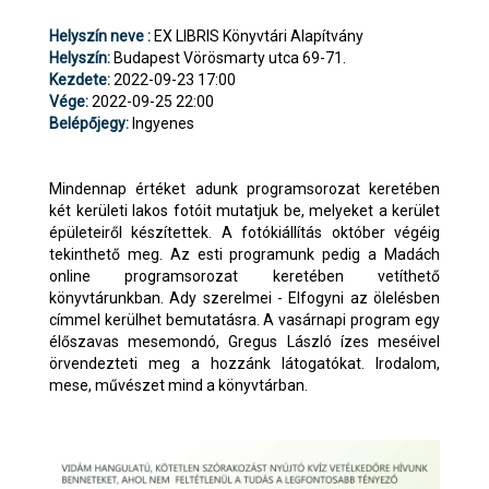
Helyszín neve :
EX LIBRIS Könyvtári Alapítvány
Helyszín:
Budapest Vörösmarty utca 69-71.
Kezdete:
2022-09-23 17:00
Vége:
2022-09-25 22:00
Belépőjegy:
Ingyenes
Mindennap értéket adunk programsorozat keretében
két kerületi lakos fotóit mutatjuk be, melyeket a kerület
épületeiről készítettek. A fotókiállítás október végéig
tekinthető meg. Az esti programunk pedig a Madách
online programsorozat keretében vetíthető
könyvtárunkban. Ady szerelmei - Elfogyni az ölelésben
címmel kerülhet bemutatásra. A vasárnapi program egy
élőszavas mesemondó, Gregus László ízes meséivel
örvendezteti meg a hozzánk látogatókat. Irodalom,
mese, művészet mind a könyvtárban.