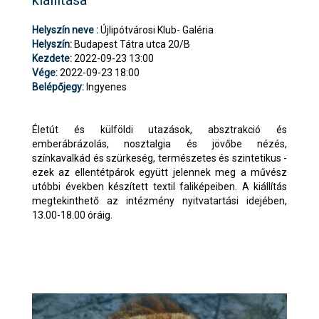
Helyszín neve :
Újlipótvárosi Klub- Galéria
Helyszín:
Budapest Tátra utca 20/B
Kezdete:
2022-09-23 13:00
Vége:
2022-09-23 18:00
Belépőjegy:
Ingyenes
Életút és külföldi utazások, absztrakció és
emberábrázolás, nosztalgia és jövőbe nézés,
színkavalkád és szürkeség, természetes és szintetikus -
ezek az ellentétpárok együtt jelennek meg a művész
utóbbi években készített textil faliképeiben. A kiállítás
megtekinthető az intézmény nyitvatartási idejében,
13.00-18.00 óráig.