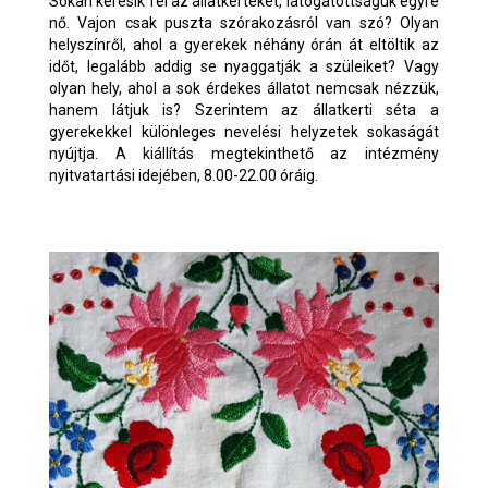
Sokan keresik fel az állatkerteket, látogatottságuk egyre
nő. Vajon csak puszta szórakozásról van szó? Olyan
helyszínről, ahol a gyerekek néhány órán át eltöltik az
időt, legalább addig se nyaggatják a szüleiket? Vagy
olyan hely, ahol a sok érdekes állatot nemcsak nézzük,
hanem látjuk is? Szerintem az állatkerti séta a
gyerekekkel különleges nevelési helyzetek sokaságát
nyújtja. A kiállítás megtekinthető az intézmény
nyitvatartási idejében, 8.00-22.00 óráig.