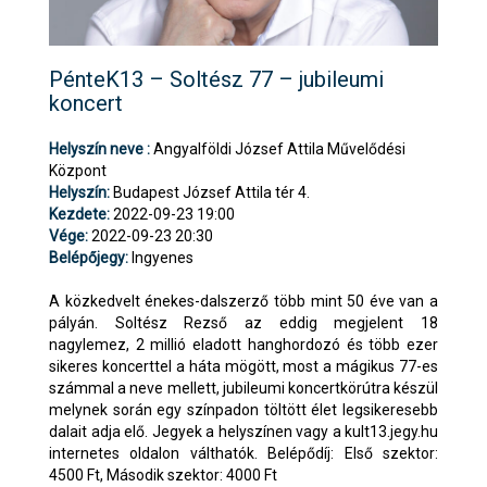
PénteK13 – Soltész 77 – jubileumi
koncert
Helyszín neve :
Angyalföldi József Attila Művelődési
Központ
Helyszín:
Budapest József Attila tér 4.
Kezdete:
2022-09-23 19:00
Vége:
2022-09-23 20:30
Belépőjegy:
Ingyenes
A közkedvelt énekes-dalszerző több mint 50 éve van a
pályán. Soltész Rezső az eddig megjelent 18
nagylemez, 2 millió eladott hanghordozó és több ezer
sikeres koncerttel a háta mögött, most a mágikus 77-es
számmal a neve mellett, jubileumi koncertkörútra készül
melynek során egy színpadon töltött élet legsikeresebb
dalait adja elő. Jegyek a helyszínen vagy a kult13.jegy.hu
internetes oldalon válthatók. Belépődíj: Első szektor:
4500 Ft, Második szektor: 4000 Ft