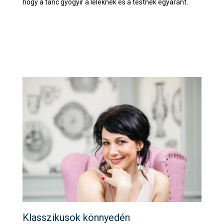
hogy a tánc gyógyír a léleknek és a testnek egyaránt.
Klasszikusok könnyedén