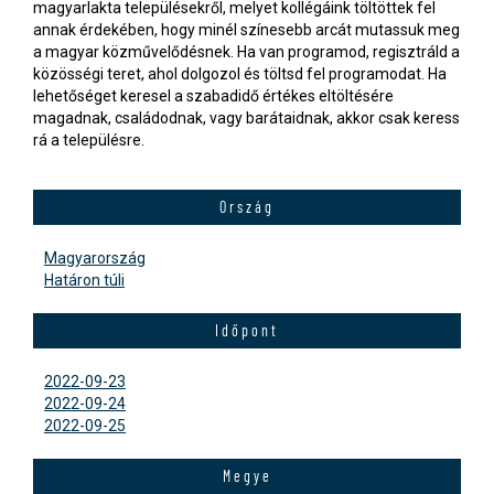
magyarlakta településekről, melyet kollégáink töltöttek fel
annak érdekében, hogy minél színesebb arcát mutassuk meg
a magyar közművelődésnek. Ha van programod, regisztráld a
közösségi teret, ahol dolgozol és töltsd fel programodat. Ha
lehetőséget keresel a szabadidő értékes eltöltésére
magadnak, családodnak, vagy barátaidnak, akkor csak keress
rá a településre.
Ország
Magyarország
Határon túli
Időpont
2022-09-23
2022-09-24
2022-09-25
Megye