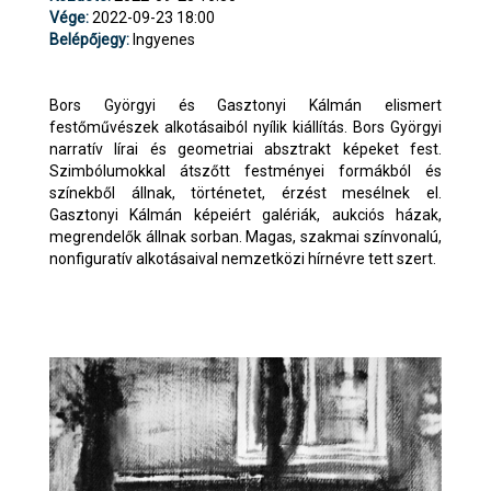
Vége:
2022-09-23 18:00
Belépőjegy:
Ingyenes
Bors Györgyi és Gasztonyi Kálmán elismert
festőművészek alkotásaiból nyílik kiállítás. Bors Györgyi
narratív lírai és geometriai absztrakt képeket fest.
Szimbólumokkal átszőtt festményei formákból és
színekből állnak, történetet, érzést mesélnek el.
Gasztonyi Kálmán képeiért galériák, aukciós házak,
megrendelők állnak sorban. Magas, szakmai színvonalú,
nonfiguratív alkotásaival nemzetközi hírnévre tett szert.