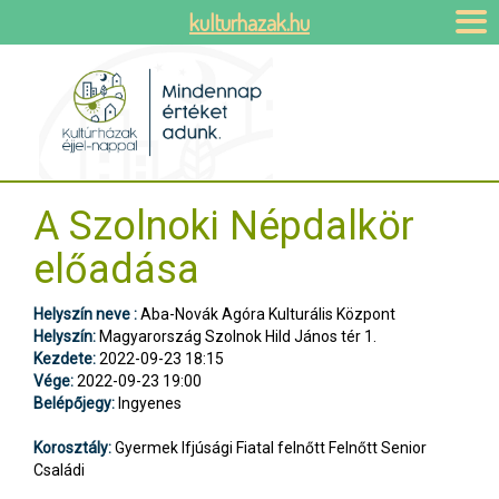
kulturhazak.hu
A Szolnoki Népdalkör
előadása
Helyszín neve :
Aba-Novák Agóra Kulturális Központ
Helyszín:
Magyarország Szolnok Hild János tér 1.
Kezdete:
2022-09-23 18:15
Vége:
2022-09-23 19:00
Belépőjegy:
Ingyenes
Korosztály:
Gyermek Ifjúsági Fiatal felnőtt Felnőtt Senior
Családi