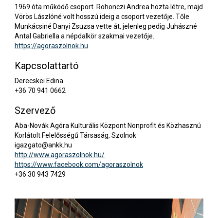
1969 óta működő csoport. Rohonczi Andrea hozta létre, majd
Vörös Lászlóné volt hosszú ideig a csoport vezetője. Tőle
Munkácsiné Danyi Zsuzsa vette át, jelenleg pedig Juhászné
Antal Gabriella a népdalkör szakmai vezetője.
https://agoraszolnok.hu
Kapcsolattartó
Derecskei Edina
+36 70 941 0662
Szervező
Aba-Novák Agóra Kulturális Központ Nonprofit és Közhasznú
Korlátolt Felelősségű Társaság, Szolnok
igazgato@ankk.hu
http://www.agoraszolnok.hu/
https://www.facebook.com/agoraszolnok
+36 30 943 7429