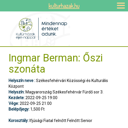
kulturhazak.hu
Ingmar Berman: Őszi
szonáta
Helyszín neve :
Székesfehérvári Közösségi és Kulturális
Központ
Helyszín:
Magyarország Székesfehérvár Fürdő sor 3.
Kezdete:
2022-09-25 19:00
Vége:
2022-09-25 21:00
Belépőjegy:
1,500 Ft
Korosztály:
Ifjúsági Fiatal felnőtt Felnőtt Senior