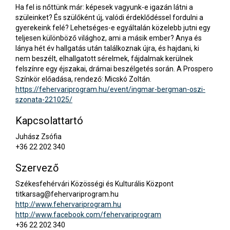
Ha fel is nőttünk már: képesek vagyunk-e igazán látni a
szüleinket? És szülőként új, valódi érdeklődéssel fordulni a
gyerekeink felé? Lehetséges-e egyáltalán közelebb jutni egy
teljesen különböző világhoz, ami a másik ember? Anya és
lánya hét év hallgatás után találkoznak újra, és hajdani, ki
nem beszélt, elhallgatott sérelmek, fájdalmak kerülnek
felszínre egy éjszakai, drámai beszélgetés során. A Prospero
Színkör előadása, rendező: Micskó Zoltán.
https://fehervariprogram.hu/event/ingmar-bergman-oszi-
szonata-221025/
Kapcsolattartó
Juhász Zsófia
+36 22 202 340
Szervező
Székesfehérvári Közösségi és Kulturális Központ
titkarsag@fehervariprogram.hu
http://www.fehervariprogram.hu
http://www.facebook.com/fehervariprogram
+36 22 202 340