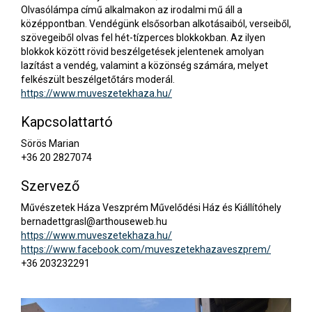
Olvasólámpa című alkalmakon az irodalmi mű áll a
középpontban. Vendégünk elsősorban alkotásaiból, verseiből,
szövegeiből olvas fel hét-tízperces blokkokban. Az ilyen
blokkok között rövid beszélgetések jelentenek amolyan
lazítást a vendég, valamint a közönség számára, melyet
felkészült beszélgetőtárs moderál.
https://www.muveszetekhaza.hu/
Kapcsolattartó
Sörös Marian
+36 20 2827074
Szervező
Művészetek Háza Veszprém Művelődési Ház és Kiállítóhely
bernadettgrasl@arthouseweb.hu
https://www.muveszetekhaza.hu/
https://www.facebook.com/muveszetekhazaveszprem/
+36 203232291