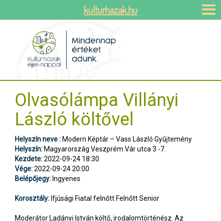
kulturhazak.hu
Olvasólámpa Villányi
László költővel
Helyszín neve :
Modern Képtár – Vass László Gyűjtemény
Helyszín:
Magyarország Veszprém Vár utca 3 -7.
Kezdete:
2022-09-24 18:30
Vége:
2022-09-24 20:00
Belépőjegy:
Ingyenes
Korosztály:
Ifjúsági Fiatal felnőtt Felnőtt Senior
Moderátor Ladányi István költő, irodalomtörténész. Az