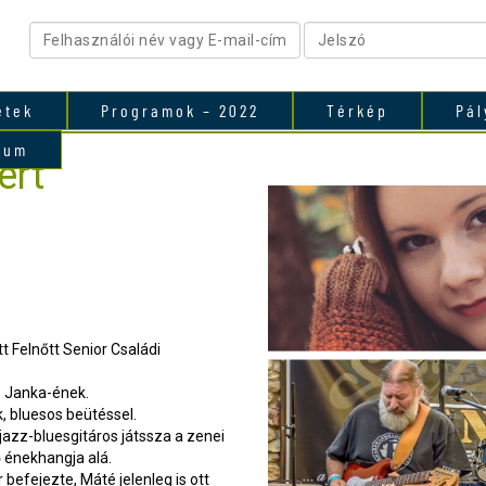
etek
Programok – 2022
Térkép
Pál
vum
ert
t Felnőtt Senior Családi
ap Janka-ének.
k, bluesos beütéssel.
jazz-bluesgitáros játssza a zenei
ő énekhangja alá.
efejezte, Máté jelenleg is ott