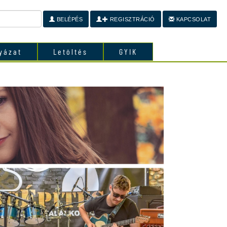
BELÉPÉS
REGISZTRÁCIÓ
KAPCSOLAT
yázat
Letöltés
GYIK