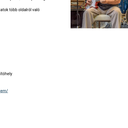
atok több oldalról való
ítóhely
rem/