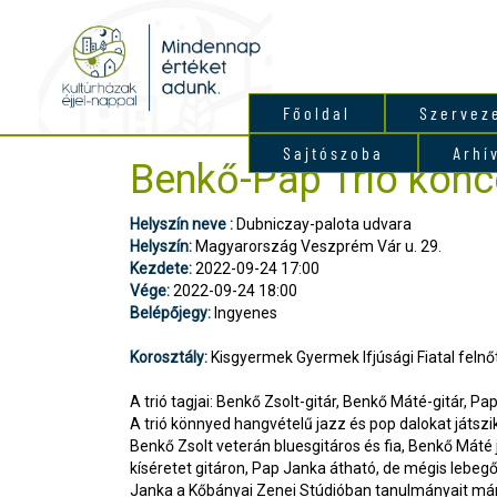
Főoldal
Szervez
Sajtószoba
Arhí
Benkő-Pap Trió konc
Helyszín neve :
Dubniczay-palota udvara
Helyszín:
Magyarország Veszprém Vár u. 29.
Kezdete:
2022-09-24 17:00
Vége:
2022-09-24 18:00
Belépőjegy:
Ingyenes
Korosztály:
Kisgyermek Gyermek Ifjúsági Fiatal felnőt
A trió tagjai: Benkő Zsolt-gitár, Benkő Máté-gitár, P
A trió könnyed hangvételű jazz és pop dalokat játszi
Benkő Zsolt veterán bluesgitáros és fia, Benkő Máté 
kíséretet gitáron, Pap Janka átható, de mégis lebeg
Janka a Kőbányai Zenei Stúdióban tanulmányait már b