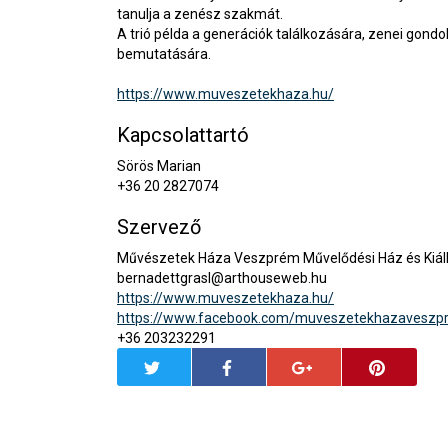
tanulja a zenész szakmát.
A trió példa a generációk találkozására, zenei gondol
bemutatására.
https://www.muveszetekhaza.hu/
Kapcsolattartó
Sörös Marian
+36 20 2827074
Szervező
Művészetek Háza Veszprém Művelődési Ház és Kiáll
bernadettgrasl@arthouseweb.hu
https://www.muveszetekhaza.hu/
https://www.facebook.com/muveszetekhazaveszp
+36 203232291