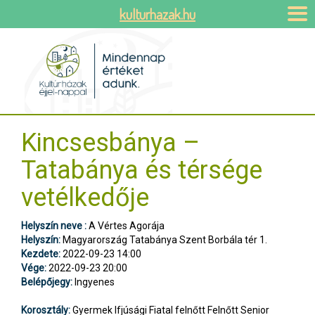
kulturhazak.hu
Kincsesbánya –
Tatabánya és térsége
vetélkedője
Helyszín neve :
A Vértes Agorája
Helyszín:
Magyarország Tatabánya Szent Borbála tér 1.
Kezdete:
2022-09-23 14:00
Vége:
2022-09-23 20:00
Belépőjegy:
Ingyenes
Korosztály:
Gyermek Ifjúsági Fiatal felnőtt Felnőtt Senior