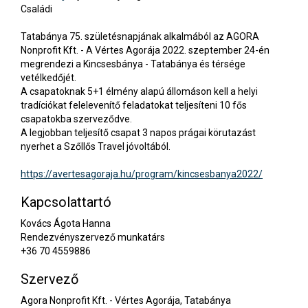
Családi
Tatabánya 75. születésnapjának alkalmából az AGORA
Nonprofit Kft. - A Vértes Agorája 2022. szeptember 24-én
megrendezi a Kincsesbánya - Tatabánya és térsége
vetélkedőjét.
A csapatoknak 5+1 élmény alapú állomáson kell a helyi
tradíciókat felelevenítő feladatokat teljesíteni 10 fős
csapatokba szerveződve.
A legjobban teljesítő csapat 3 napos prágai körutazást
nyerhet a Szőllős Travel jóvoltából.
https://avertesagoraja.hu/program/kincsesbanya2022/
Kapcsolattartó
Kovács Ágota Hanna
Rendezvényszervező munkatárs
+36 70 4559886
Szervező
Agora Nonprofit Kft. - Vértes Agorája, Tatabánya