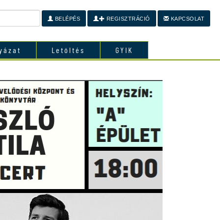
BELÉPÉS
REGISZTRÁCIÓ
KAPCSOLAT
yázat
Letöltés
GYIK