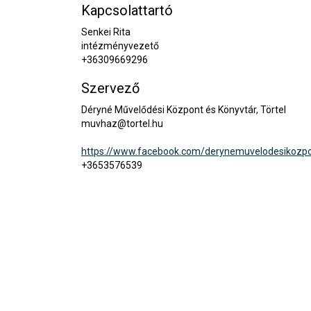
Kapcsolattartó
Senkei Rita
intézményvezető
+36309669296
Szervező
Déryné Művelődési Központ és Könyvtár, Törtel
muvhaz@tortel.hu
https://www.facebook.com/derynemuvelodesikozpon
+3653576539