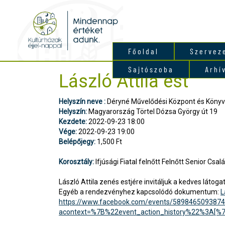
Főoldal
Szervez
Sajtószoba
Arhí
László Attila est
Helyszín neve :
Déryné Művelődési Központ és Könyv
Helyszín:
Magyarország Törtel Dózsa György út 19
Kezdete:
2022-09-23 18:00
Vége:
2022-09-23 19:00
Belépőjegy:
1,500 Ft
Korosztály:
Ifjúsági Fiatal felnőtt Felnőtt Senior Csalá
László Attila zenés estjére invitáljuk a kedves látoga
Egyéb a rendezvényhez kapcsolódó dokumentum:
L
https://www.facebook.com/events/589846509387
acontext=%7B%22event_action_history%22%3A