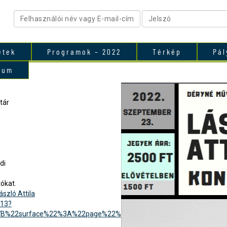
etek
Programok – 2022
Térkép
Pál
vum
tár
di
tókat.
ászló Attila
413?
[%7B%22surface%22%3A%22page%22%7D]%7D