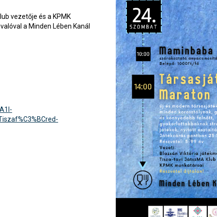
Klub vezetője és a KPMK
ivalóval a Minden Lében Kanál
A1l-
iszaf%C3%BCred-