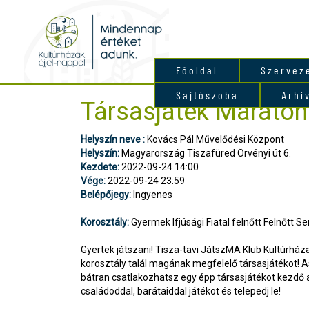
Főoldal
Szervez
Sajtószoba
Arhí
Társasjáték Maraton
Helyszín neve :
Kovács Pál Művelődési Központ
Helyszín:
Magyarország Tiszafüred Örvényi út 6.
Kezdete:
2022-09-24 14:00
Vége:
2022-09-24 23:59
Belépőjegy:
Ingyenes
Korosztály:
Gyermek Ifjúsági Fiatal felnőtt Felnőtt Se
Gyertek játszani! Tisza-tavi JátszMA Klub Kultúrházak
korosztály talál magának megfelelő társasjátékot! A
bátran csatlakozhatsz egy épp társasjátékot kezdő 
családoddal, barátaiddal játékot és telepedj le!