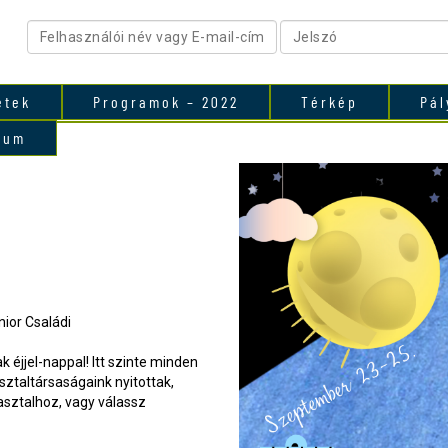
etek
Programok – 2022
Térkép
Pál
vum
nior Családi
 éjjel-nappal! Itt szinte minden
sztaltársaságaink nyitottak,
asztalhoz, vagy válassz