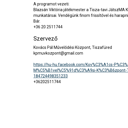
A programot vezeti:
Blazsán Viktória játékmester a Tisza-tavi JátszMA 
munkatársai. Vendégünk finom frissítővel és harapn
Bár.
+36 20 2511744
Szervező
Kovács Pál Művelődési Központ, Tiszafüred
kpmuvkozpont@gmail.com
https://hu-hu.facebook.com/Kov%C3%A1cs-P%C3%
M%C5%B1vel%C5%91d%C3%A9si-K%C3%B6zpont-T
184724498351233
+36202511744