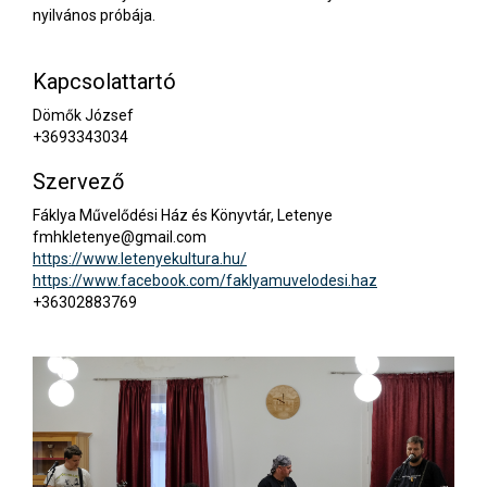
nyilvános próbája.
Kapcsolattartó
Dömők József
+3693343034
Szervező
Fáklya Művelődési Ház és Könyvtár, Letenye
fmhkletenye@gmail.com
https://www.letenyekultura.hu/
https://www.facebook.com/faklyamuvelodesi.haz
+36302883769