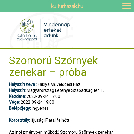
kulturhazak.hu
Szomorú Szörnyek
zenekar – próba
Helyszín neve :
Fáklya Művelődési Ház
Helyszín:
Magyarország Letenye Szabadság tér 15.
Kezdete:
2022-09-24 17:00
Vége:
2022-09-24 19:00
Belépőjegy:
Ingyenes
Korosztály:
Ifjúsági Fiatal felnőtt
Az intézményben működő Szomorú Szörnyek zenekar