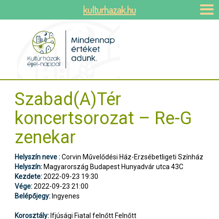
kulturhazak.hu
Szabad(A)Tér
koncertsorozat – Re-G
zenekar
Helyszín neve :
Corvin Művelődési Ház-Erzsébetligeti Színház
Helyszín:
Magyarország Budapest Hunyadvár utca 43C
Kezdete:
2022-09-23 19:30
Vége:
2022-09-23 21:00
Belépőjegy:
Ingyenes
Korosztály:
Ifjúsági Fiatal felnőtt Felnőtt