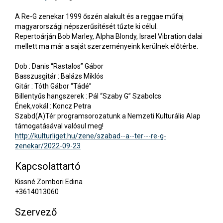
A Re-G zenekar 1999 őszén alakult és a reggae műfaj
magyarországi népszerűsítését tűzte ki célul.
Repertoárján Bob Marley, Alpha Blondy, Israel Vibration dalai
mellett ma már a saját szerzeményeink kerülnek előtérbe.
Dob : Danis “Rastalos” Gábor
Basszusgitár : Balázs Miklós
Gitár : Tóth Gábor “Tádé”
Billentyűs hangszerek : Pál “Szaby G” Szabolcs
Ének,vokál : Koncz Petra
Szabd(A)Tér programsorozatunk a Nemzeti Kulturális Alap
támogatásával valósul meg!
http://kulturliget.hu/zene/szabad--a--ter---re-g-
zenekar/2022-09-23
Kapcsolattartó
Kissné Zombori Edina
+3614013060
Szervező