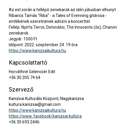
Az est során a fellépő zenekarok az idén júliusban elhunyt
Ribarics Tamás "Riba" - a Tales of Evenning gitárosa -
emlékének szeretnének adózni a koncerttel.
Fellép: Nyírfa Terror, Detonátor, The Innocents (ős), Chanon
zenekarok
Jegyár: 1500 Ft
Időpont: 2022. szeptember 24. 19 óra
https://www.kanizsaikultura.hu
Kapcsolattartó
Horváthné Gelencsér Edit
+36 30 205 74 64
Szervező
Kanizsai Kulturális Központ, Nagykanizsa
kultura.kanizsai@gmail.com
https://www.kanizsaikultura.hu
https://www. facebook/kanizsai kultúra
+36 30 693 2446