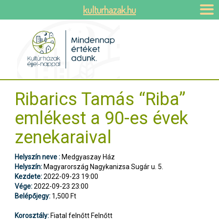
kulturhazak.hu
Ribarics Tamás “Riba”
emlékest a 90-es évek
zenekaraival
Helyszín neve :
Medgyaszay Ház
Helyszín:
Magyarország Nagykanizsa Sugár u. 5.
Kezdete:
2022-09-23 19:00
Vége:
2022-09-23 23:00
Belépőjegy:
1,500 Ft
Korosztály:
Fiatal felnőtt Felnőtt