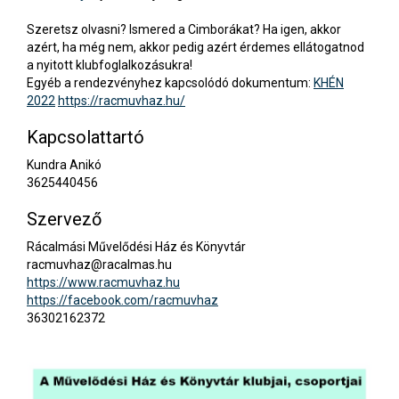
Szeretsz olvasni? Ismered a Cimborákat? Ha igen, akkor
azért, ha még nem, akkor pedig azért érdemes ellátogatnod
a nyitott klubfoglalkozásukra!
Egyéb a rendezvényhez kapcsolódó dokumentum:
KHÉN
2022
https://racmuvhaz.hu/
Kapcsolattartó
Kundra Anikó
3625440456
Szervező
Rácalmási Művelődési Ház és Könyvtár
racmuvhaz@racalmas.hu
https://www.racmuvhaz.hu
https://facebook.com/racmuvhaz
36302162372