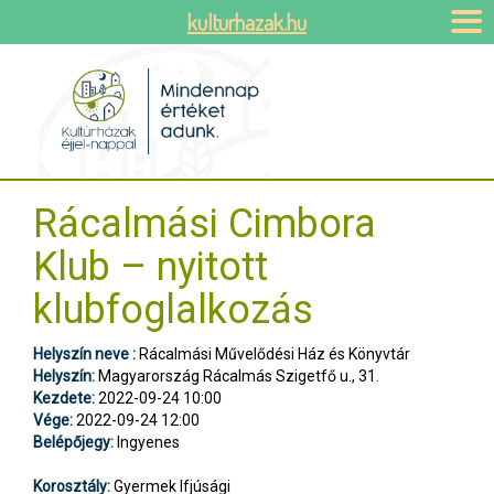
kulturhazak.hu
Rácalmási Cimbora
Klub – nyitott
klubfoglalkozás
Helyszín neve :
Rácalmási Művelődési Ház és Könyvtár
Helyszín:
Magyarország Rácalmás Szigetfő u., 31.
Kezdete:
2022-09-24 10:00
Vége:
2022-09-24 12:00
Belépőjegy:
Ingyenes
Korosztály:
Gyermek Ifjúsági