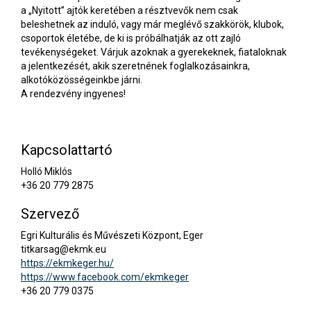
a „Nyitott” ajtók keretében a résztvevők nem csak
beleshetnek az induló, vagy már meglévő szakkörök, klubok,
csoportok életébe, de ki is próbálhatják az ott zajló
tevékenységeket. Várjuk azoknak a gyerekeknek, fiataloknak
a jelentkezését, akik szeretnének foglalkozásainkra,
alkotóközösségeinkbe járni.
A rendezvény ingyenes!
Kapcsolattartó
Holló Miklós
+36 20 779 2875
Szervező
Egri Kulturális és Művészeti Központ, Eger
titkarsag@ekmk.eu
https://ekmkeger.hu/
https://www.facebook.com/ekmkeger
+36 20 779 0375