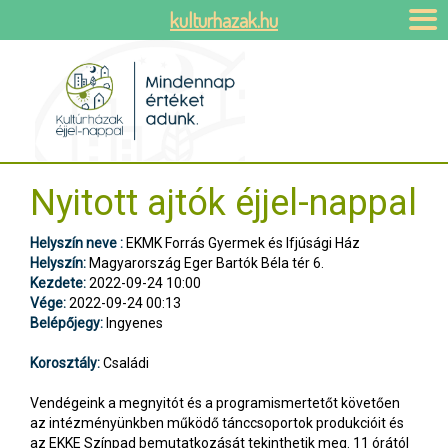
kulturhazak.hu
Nyitott ajtók éjjel-nappal
Helyszín neve :
EKMK Forrás Gyermek és Ifjúsági Ház
Helyszín:
Magyarország Eger Bartók Béla tér 6.
Kezdete:
2022-09-24 10:00
Vége:
2022-09-24 00:13
Belépőjegy:
Ingyenes
Korosztály:
Családi
Vendégeink a megnyitót és a programismertetőt követően
az intézményünkben működő tánccsoportok produkcióit és
az EKKE Színpad bemutatkozását tekinthetik meg. 11 órától