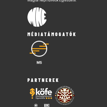
Magyar Népművelők Egyesülete.
MÉDIATÁMOGATÓK
PARTNEREK