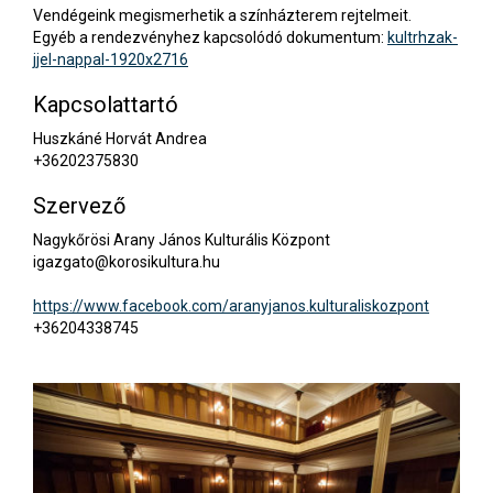
Vendégeink megismerhetik a színházterem rejtelmeit.
Egyéb a rendezvényhez kapcsolódó dokumentum:
kultrhzak-
jjel-nappal-1920x2716
Kapcsolattartó
Huszkáné Horvát Andrea
+36202375830
Szervező
Nagykőrösi Arany János Kulturális Központ
igazgato@korosikultura.hu
https://www.facebook.com/aranyjanos.kulturaliskozpont
+36204338745