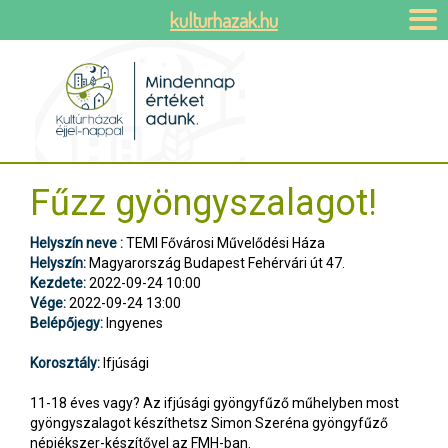
kulturhazak.hu
Fűzz gyöngyszalagot!
Helyszín neve :
TEMI Fővárosi Művelődési Háza
Helyszín:
Magyarország Budapest Fehérvári út 47.
Kezdete:
2022-09-24 10:00
Vége:
2022-09-24 13:00
Belépőjegy:
Ingyenes
Korosztály:
Ifjúsági
11-18 éves vagy? Az ifjúsági gyöngyfűző műhelyben most
gyöngyszalagot készíthetsz Simon Szeréna gyöngyfűző
népiékszer-készítővel az FMH-ban.