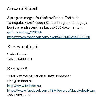
A részvétel díjtalan!
A program megvalósulását az Emberi Erőforrás
Támogatáskezelő Csoóri Sándor Program támogatja.
Egyéb a rendezvényhez kapcsolódó dokumentum:
gyongyszalag_220914
https://www.facebook.com/events/826842441829228
Kapcsolattartó
Szűcs Ferenc
+36 30 6380 291
Szervező
TEMI Fővárosi Művelődési Háza, Budapest
fmh@fmhnet.hu
http://www.fmhnet.hu
https://www.facebook.com/TEMIFovarosiMuvelodesiHaza
+36 1 203 3868