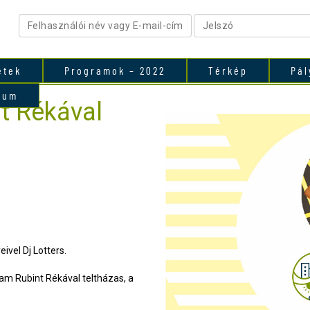
etek
Programok – 2022
Térkép
Pál
vum
nt Rékával
ivel Dj Lotters.
ram Rubint Rékával teltházas, a