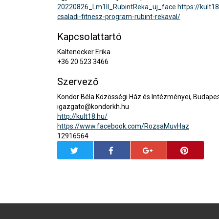
20220826_Lm1ll_RubintReka_uj_face
https://kult
csaladi-fitnesz-program-rubint-rekaval/
Kapcsolattartó
Kaltenecker Erika
+36 20 523 3466
Szervező
Kondor Béla Közösségi Ház és Intézményei, Budape
igazgato@kondorkh.hu
http://kult18.hu/
https://www.facebook.com/RozsaMuvHaz
12916564