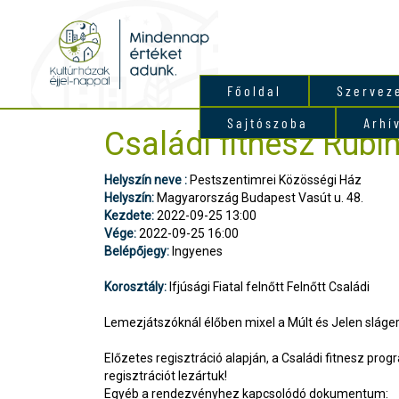
Főoldal
Szervez
Sajtószoba
Arhí
Családi fitnesz Rubi
Helyszín neve :
Pestszentimrei Közösségi Ház
Helyszín:
Magyarország Budapest Vasút u. 48.
Kezdete:
2022-09-25 13:00
Vége:
2022-09-25 16:00
Belépőjegy:
Ingyenes
Korosztály:
Ifjúsági Fiatal felnőtt Felnőtt Családi
Lemezjátszóknál élőben mixel a Múlt és Jelen slágere
Előzetes regisztráció alapján, a Családi fitnesz prog
regisztrációt lezártuk!
Egyéb a rendezvényhez kapcsolódó dokumentum: