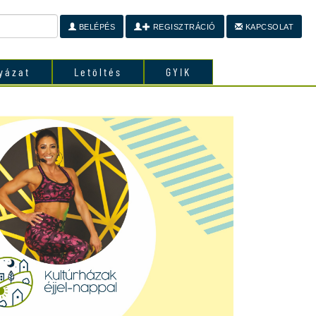
BELÉPÉS
REGISZTRÁCIÓ
KAPCSOLAT
yázat
Letöltés
GYIK