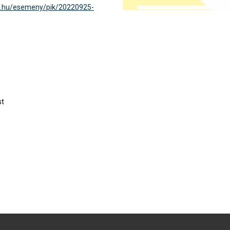
18.hu/esemeny/pik/20220925-
st