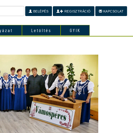
BELÉPÉS
REGISZTRÁCIÓ
KAPCSOLAT
yázat
Letöltés
GYIK