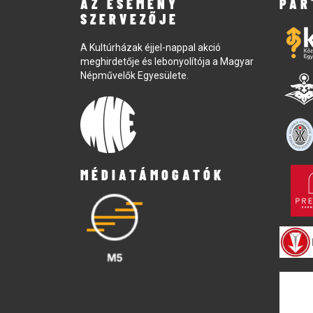
AZ ESEMÉNY
PAR
SZERVEZŐJE
A Kultúrházak éjjel-nappal akció
meghirdetője és lebonyolítója a Magyar
Népművelők Egyesülete.
MÉDIATÁMOGATÓK