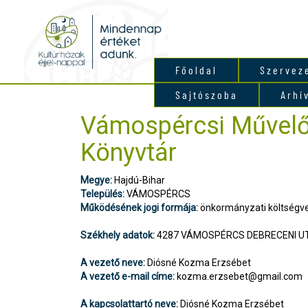
Főoldal
Szervez
Sajtószoba
Arhí
Vámospércsi Művelő
Könyvtár
Megye:
Hajdú-Bihar
Település:
VÁMOSPÉRCS
Működésének jogi formája:
önkormányzati költségve
Székhely adatok:
4287 VÁMOSPÉRCS DEBRECENI UT
A vezető neve:
Diósné Kozma Erzsébet
A vezető e-mail címe:
kozma.erzsebet@gmail.com
A kapcsolattartó neve:
Diósné Kozma Erzsébet