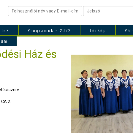
etek
Programok – 2022
Térkép
Pál
vum
dési Ház és
tési szerv
CA 2.