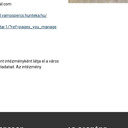
il.com
al.vamospercs.hunteka.hu/
vtar.1/?ref=pages_you_manage
t intézményként látja el a város
ladatait. Az intézmény